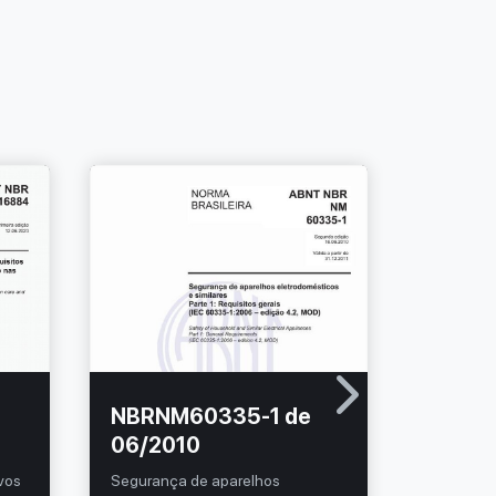
NBRNM60335-1 de
NBRIE
06/2010
01/20
ivos
Segurança de aparelhos
Equipamen