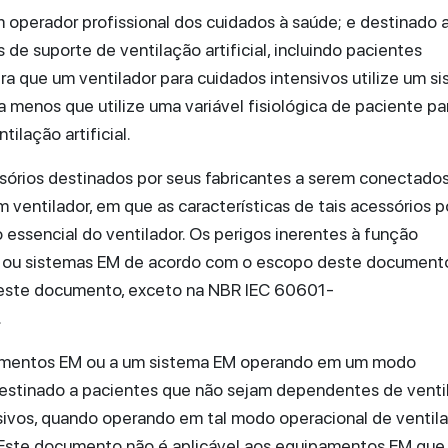
 operador profissional dos cuidados à saúde; e destinado 
de suporte de ventilação artificial, incluindo pacientes
a que um ventilador para cuidados intensivos utilize um s
 a menos que utilize uma variável fisiológica de paciente pa
ilação artificial.
órios destinados por seus fabricantes a serem conectado
um ventilador, em que as características de tais acessórios
essencial do ventilador. Os perigos inerentes à função
M ou sistemas EM de acordo com o escopo deste document
 neste documento, exceto na NBR IEC 60601-
.
pamentos EM ou a um sistema EM operando em um modo
destinado a pacientes que não sejam dependentes de venti
ensivos, quando operando em tal modo operacional de ventila
 Este documento não é aplicável aos equipamentos EM que