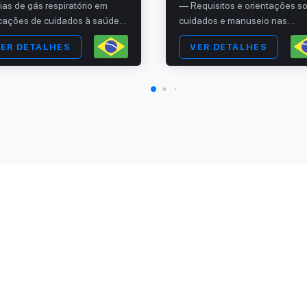
ias de gás respiratório em
— Requisitos e orientações s
icações de cuidados à saúde -
cuidados e manuseio nas
e 4: Ensaios para percoláveis
instalações médicas
ER DETALHES
VER DETALHES
condensado