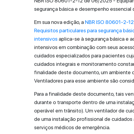
NBR ISO 80601-2-12 de 06/2025 - Equipamen
segurança básica e desempenho essencial d
Em sua nova edição, a
NBR ISO 80601-2-12 
Requisitos particulares para segurança bás
intensivos
aplica-se à segurança básica e 
intensivos em combinação com seus acessór
cuidados especializados para pacientes cuj
cuidados integrais e monitoramento constan
finalidade deste documento, um ambiente 
Ventiladores para esse ambiente são consi
Para a finalidade deste documento, tais ve
durante o transporte dentro de uma instalaç
operável em trânsito). Um ventilador de cui
de uma instalação profissional de cuidados
serviços médicos de emergência.