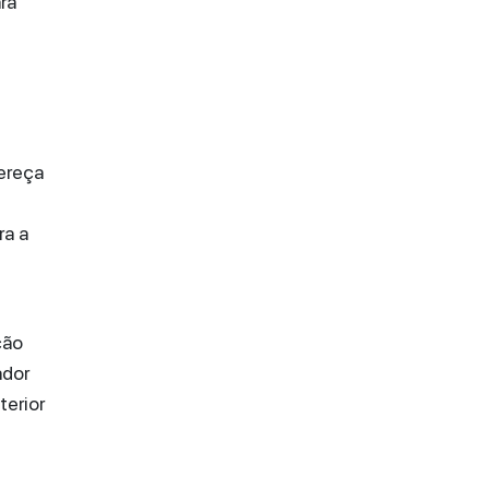
ra
ereça
ra a
ção
ador
terior