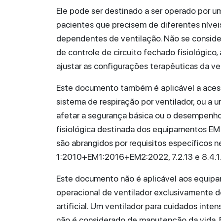
Ele pode ser destinado a ser operado por um
pacientes que precisem de diferentes níveis 
dependentes de ventilação. Não se consider
de controle de circuito fechado fisiológico,
ajustar as configurações terapêuticas da vent
Este documento também é aplicável a acess
sistema de respiração por ventilador, ou a 
afetar a segurança básica ou o desempenho 
fisiológica destinada dos equipamentos E
são abrangidos por requisitos específicos
1:2010+EM1:2016+EM2:2022, 7.2.13 e 8.4.1
Este documento não é aplicável aos equi
operacional de ventilador exclusivamente 
artificial. Um ventilador para cuidados int
não é considerado de manutenção da vida.