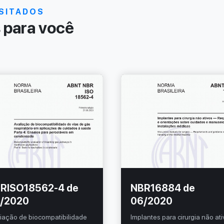
SITADOS
para você
RISO18562-4 de
NBR16884 de
/2020
06/2020
iação de biocompatibilidade
Implantes para cirurgia não at