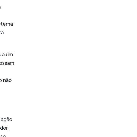
a
istema
ra
s a um
 possam
o não
lação
dor,
 se