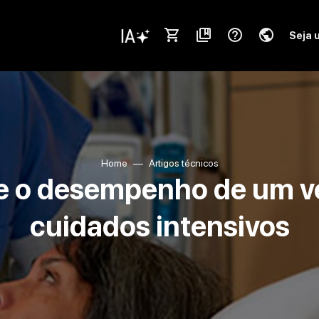
shopping_cart
collections_bookmark
help_outline
public
Seja 
Home
Artigos técnicos
e o desempenho de um ve
cuidados intensivos