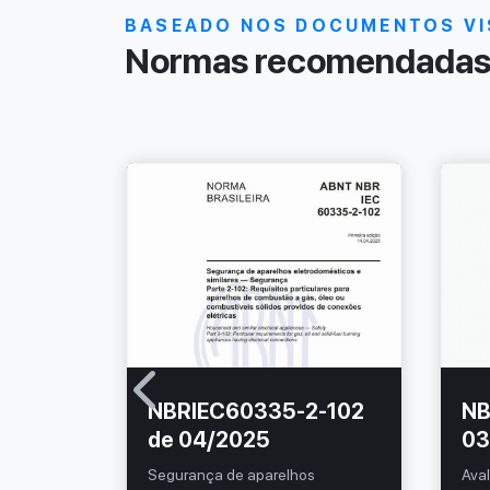
BASEADO NOS DOCUMENTOS VI
Normas recomendadas 
NBRIEC60335-2-102
NB
de 04/2025
03
a —
Segurança de aparelhos
Aval