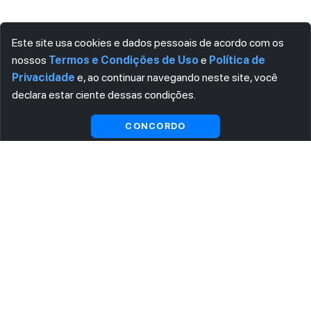
Este site usa cookies e dados pessoais de acordo com os
nossos
Termos e Condições de Uso
e
Política de
Privacidade
e, ao continuar navegando neste site, você
declara estar ciente dessas condições.
CONCORDO
ASSINE AGORA MESMO NOSSA NEWSLETTER
Receba artigos exclusivos e fique por dentro das
novidades.
Ao se cadastrar, você concorda com os
Termos e
Condições
e
Política de Privacidade
.