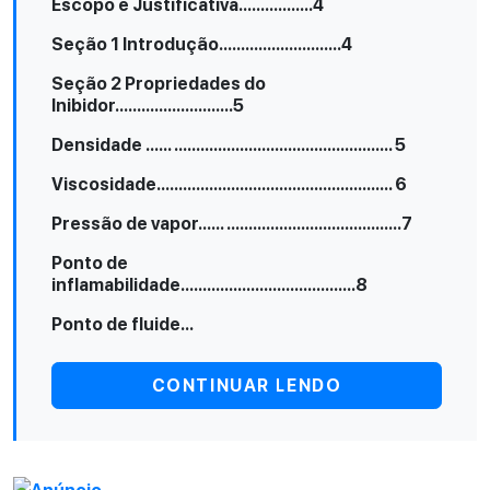
Escopo e Justificativa.................4
Seção 1 Introdução............................4
Seção 2 Propriedades do
Inibidor...........................5
Densidade ...... .................................................. 5
Viscosidade...................................................... 6
Pressão de vapor...... ........................................7
Ponto de
inflamabilidade........................................8
Ponto de fluide...
CONTINUAR LENDO