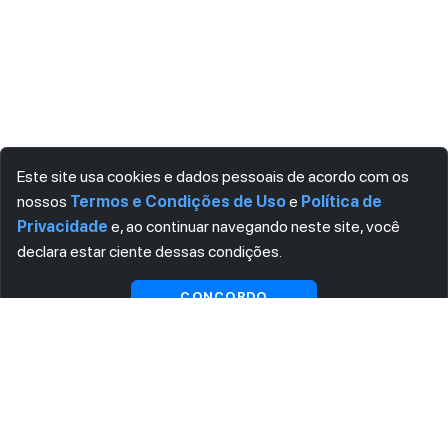
Este site usa cookies e dados pessoais de acordo com os
nossos
Termos e Condições de Uso
e
Política de
Privacidade
e, ao continuar navegando neste site, você
declara estar ciente dessas condições.
CONCORDO
ASSINE AGORA MESMO NOSSA NEWSLETTER
Receba artigos exclusivos e fique por dentro das novidades.