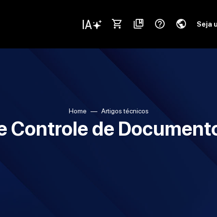
shopping_cart
collections_bookmark
help_outline
public
Seja 
Home
Artigos técnicos
e Controle de Documento