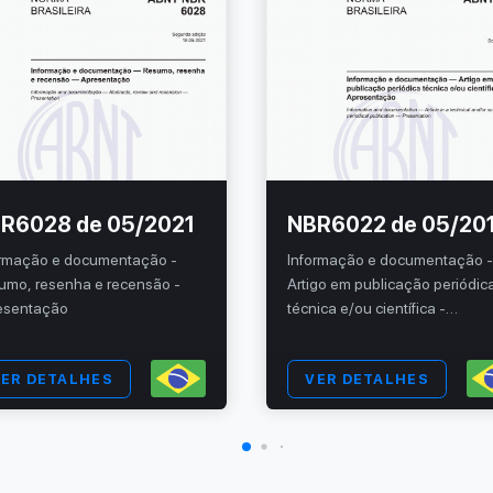
R6028 de 05/2021
NBR6022 de 05/20
ormação e documentação -
Informação e documentação 
umo, resenha e recensão -
Artigo em publicação periódic
esentação
técnica e/ou científica -
Apresentação
ER DETALHES
VER DETALHES