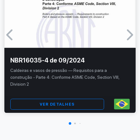
NBR16035-4 de 09/2024
Caldeiras e vasos de pressão — Requisitos para a
construção - Parte 4: Conforme ASME Code, Section VIII,
Division 2
VER DETALHES