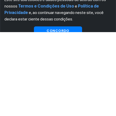
nossos
Termos e Condições de Uso
e
Política de
Privacidade
e, ao continuar navegando neste site, você
declara estar ciente dessas condições.
CONCORDO
ASSINE AGORA MESMO NOSSA NEWSLETTER
Receba artigos exclusivos e fique por dentro das novidades.
Ao se cadastrar, você concorda com os
Termos e Condições
e
Política de Privacidade
.