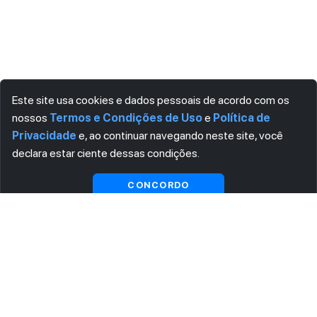
Este site usa cookies e dados pessoais de acordo com os
nossos
Termos e Condições de Uso
e
Política de
Privacidade
e, ao continuar navegando neste site, você
declara estar ciente dessas condições.
CONCORDO
ASSINE AGORA MESMO NOSSA NEWSLETTER
Receba artigos exclusivos e fique por dentro das novidades.
Ao se cadastrar, você concorda com os
Termos e Condições
e