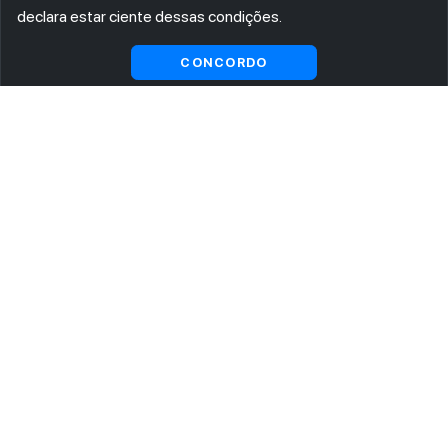
declara estar ciente dessas condições.
CONCORDO
ASSINE AGORA MESMO NOSSA NEWSLETTER
Receba artigos exclusivos e fique por dentro das novidades.
Ao se cadastrar, você concorda com os
Termos e Condições
e
Política de Privacidade
.