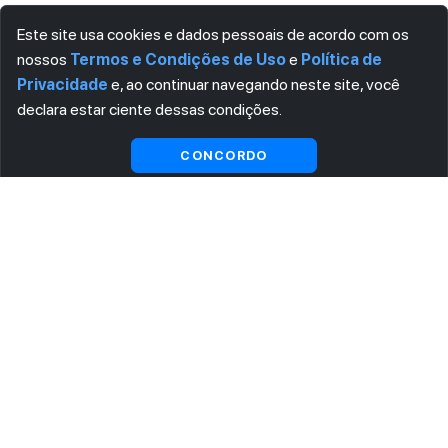
Este site usa cookies e dados pessoais de acordo com os
nossos
Termos e Condições de Uso
e
Política de
Privacidade
e, ao continuar navegando neste site, você
declara estar ciente dessas condições.
CONCORDO
ASSINE AGORA MESMO NOSSA NEWSLETTER
Receba artigos exclusivos e fique por dentro das novidades.
Ao se cadastrar, você concorda com os
Termos e Condições
e
Política de Privacidade
.