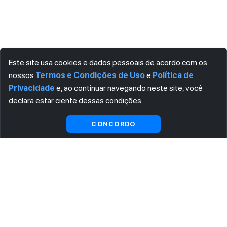
Este site usa cookies e dados pessoais de acordo com os
nossos
Termos e Condições de Uso
e
Política de
Privacidade
e, ao continuar navegando neste site, você
declara estar ciente dessas condições.
CONCORDO
ASSINE AGORA MESMO NOSSA NEWSLETTER
Receba artigos exclusivos e fique por dentro das novidades.
Ao se cadastrar, você concorda com os
Termos e Condições
e