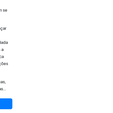
m se
nçar
dada
 a
ca
ições
as,
s...