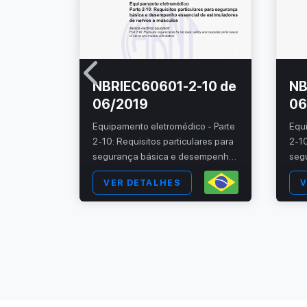
NBRIEC60601-2-10 de
NB
06/2019
06
Equipamento eletromédico - Parte
Equ
2-10: Requisitos particulares para
2-10
segurança básica e desempenho
seg
essencial de estimuladores de
esse
VER DETALHES
V
nervos e músculos
ner