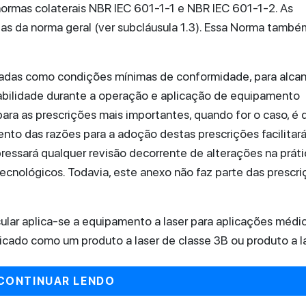
ormas colaterais NBR IEC 601-1-1 e NBR IEC 601-1-2. As
las da norma geral (ver subcláusula 1.3). Essa Norma també
adas como condições mínimas de conformidade, para alca
iabilidade durante a operação e aplicação de equipamento
ara as prescrições mais importantes, quando for o caso, é 
to das razões para a adoção destas prescrições facilitará
essará qualquer revisão decorrente de alterações na práti
ecnológicos. Todavia, este anexo não faz parte das prescr
lar aplica-se a equipamento a laser para aplicações médic
ficado como um produto a laser de classe 3B ou produto a la
CONTINUAR LENDO