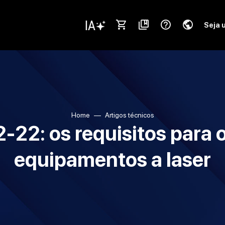
shopping_cart
collections_bookmark
help_outline
public
Seja 
Home
Artigos técnicos
-22: os requisitos para
equipamentos a laser