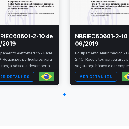
RIEC60601-2-10 de
NBRIEC60601-2-10
/2019
06/2019
ipamento eletromédico - Parte
Equipamento eletromédico - P
: Requisitos particulares para
2-10: Requisitos particulares 
urança básica e desempenho
segurança básica e desempe
ncial de estimuladores de
essencial de estimuladores d
ER DETALHES
VER DETALHES
vos e músculos
nervos e músculos