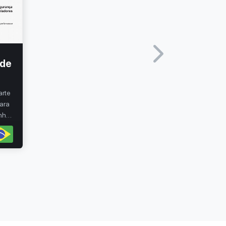
 de
arte
para
nho
e