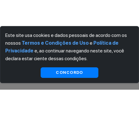
Este site usa cookies e dados pessoais de acordo com os
nossos
Termos e Condições de Uso
e
Política de
Privacidade
e, ao continuar navegando neste site, você
declara estar ciente dessas condições.
Indisponível
CONCORDO
ASSINE AGORA MESMO NOSSA NEWSLETTER
Receba artigos exclusivos e fique por dentro das novidades.