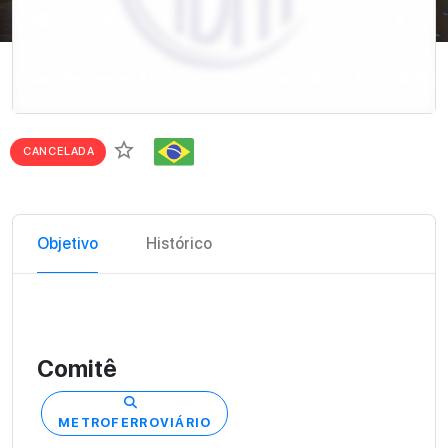
star_border
CANCELADA
Objetivo
Histórico
Comitê
METROFERROVIÁRIO