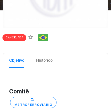
star_border
CANCELADA
Objetivo
Histórico
Comitê
METROFERROVIÁRIO