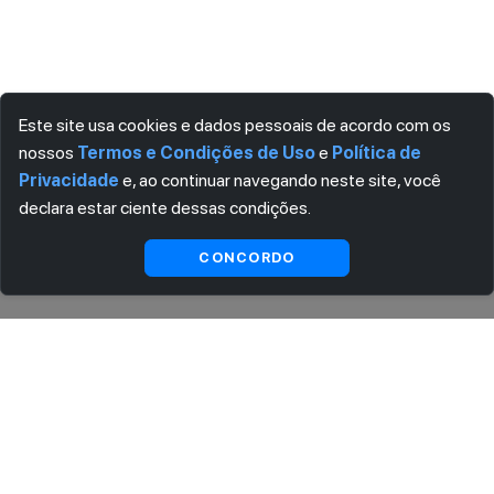
Este site usa cookies e dados pessoais de acordo com os
nossos
Termos e Condições de Uso
e
Política de
Privacidade
e, ao continuar navegando neste site, você
declara estar ciente dessas condições.
Indisponível
CONCORDO
ASSINE AGORA MESMO NOSSA NEWSLETTER
Receba artigos exclusivos e fique por dentro das novidades.