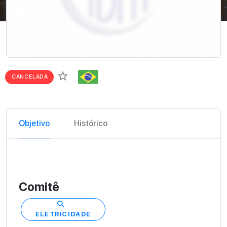
star_border
CANCELADA
Objetivo
Histórico
Comitê
ELETRICIDADE