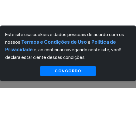
Este site usa cookies e dados pessoais de acordo com os
nossos
Termos e Condições de Uso
e
Política de
Privacidade
e, ao continuar navegando neste site, você
declara estar ciente dessas condições.
Indisponível
CONCORDO
ASSINE AGORA MESMO NOSSA NEWSLETTER
Receba artigos exclusivos e fique por dentro das novidades.