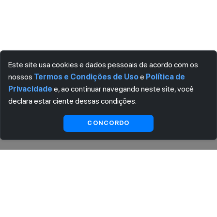
Este site usa cookies e dados pessoais de acordo com os
nossos
Termos e Condições de Uso
e
Política de
Privacidade
e, ao continuar navegando neste site, você
declara estar ciente dessas condições.
Ver
CONCORDO
Indisponível
substitutas
ASSINE AGORA MESMO NOSSA NEWSLETTER