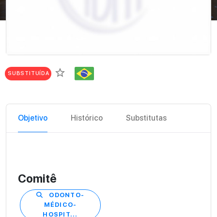
star_border
SUBSTITUÍDA
Objetivo
Histórico
Substitutas
Comitê
ODONTO-
MÉDICO-
HOSPIT...