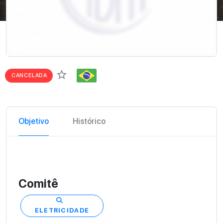
star_border
CANCELADA
Objetivo
Histórico
Comitê
ELETRICIDADE