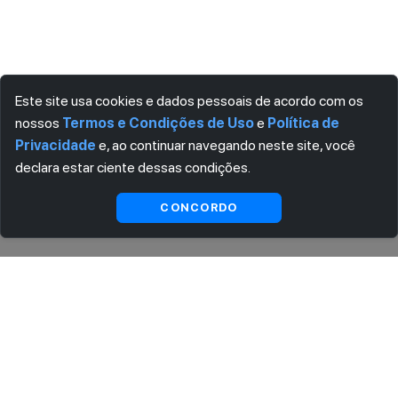
Este site usa cookies e dados pessoais de acordo com os
nossos
Termos e Condições de Uso
e
Política de
Privacidade
e, ao continuar navegando neste site, você
declara estar ciente dessas condições.
Indisponível
CONCORDO
ASSINE AGORA MESMO NOSSA NEWSLETTER
Receba artigos exclusivos e fique por dentro das novidades.