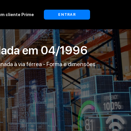
um cliente Prime
ENTRAR
lada em
04/1996
inada à via férrea - Forma e dimensões