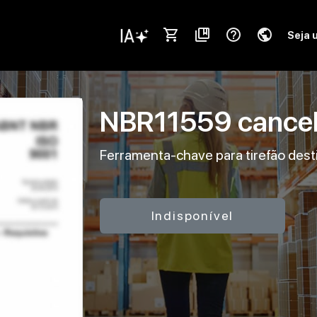
shopping_cart
collections_bookmark
help_outline
public
Seja 
NBR11559
cance
Ferramenta-chave para tirefão dest
Indisponível