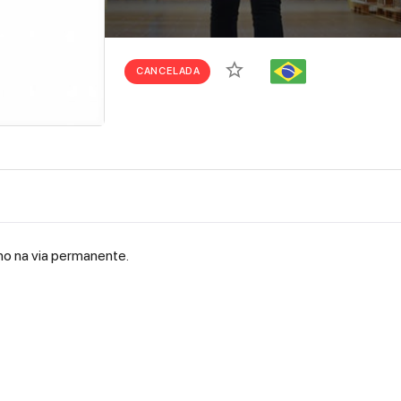
star_border
CANCELADA
ho na via permanente.