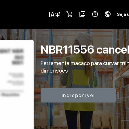
shopping_cart
collections_bookmark
help_outline
public
Seja 
NBR11556
cance
Ferramenta macaco para curvar trilh
dimensões
Indisponível