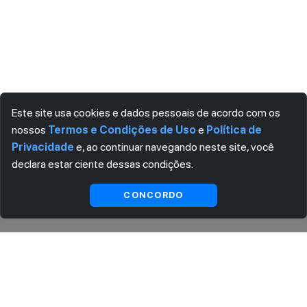
Este site usa cookies e dados pessoais de acordo com os
nossos
Termos e Condições de Uso
e
Política de
Privacidade
e, ao continuar navegando neste site, você
declara estar ciente dessas condições.
Indisponível
CONCORDO
ASSINE AGORA MESMO NOSSA NEWSLETTER