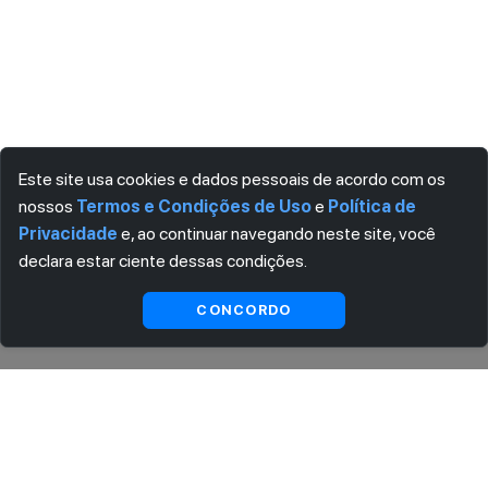
Este site usa cookies e dados pessoais de acordo com os
nossos
Termos e Condições de Uso
e
Política de
Privacidade
e, ao continuar navegando neste site, você
declara estar ciente dessas condições.
Indisponível
CONCORDO
ASSINE AGORA MESMO NOSSA NEWSLETTER