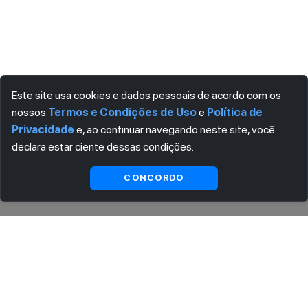
Este site usa cookies e dados pessoais de acordo com os
nossos
Termos e Condições de Uso
e
Política de
Privacidade
e, ao continuar navegando neste site, você
declara estar ciente dessas condições.
Indisponível
CONCORDO
ASSINE AGORA MESMO NOSSA NEWSLETTER