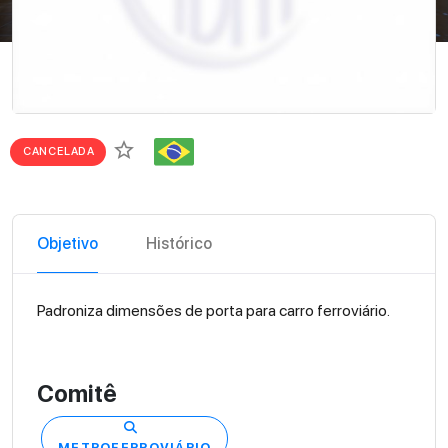
star_border
CANCELADA
Objetivo
Histórico
Padroniza dimensões de porta para carro ferroviário.
Comitê
METROFERROVIÁRIO