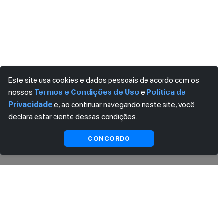
Este site usa cookies e dados pessoais de acordo com os
nossos
Termos e Condições de Uso
e
Política de
Privacidade
e, ao continuar navegando neste site, você
declara estar ciente dessas condições.
Indisponível
CONCORDO
ASSINE AGORA MESMO NOSSA NEWSLETTER