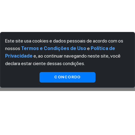
Este site usa cookies e dados pessoais de acordo com os
nossos
Termos e Condições de Uso
e
Política de
Privacidade
e, ao continuar navegando neste site, você
declara estar ciente dessas condições.
Visualizar gratuitamente*
CONCORDO
ASSINE AGORA MESMO NOSSA NEWSLETTER
Receba artigos exclusivos e fique por dentro das novidades.