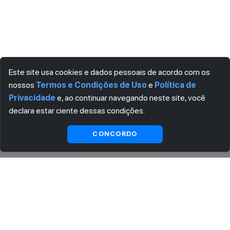
Este site usa cookies e dados pessoais de acordo com os
nossos
Termos e Condições de Uso
e
Política de
Privacidade
e, ao continuar navegando neste site, você
declara estar ciente dessas condições.
Visualizar gratuitamente*
CONCORDO
ASSINE AGORA MESMO NOSSA NEWSLETTER