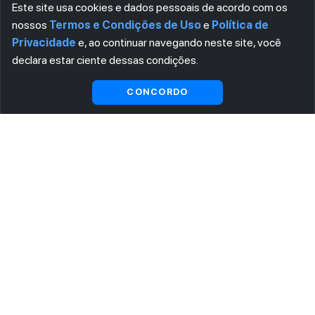
Este site usa cookies e dados pessoais de acordo com os
nossos
Termos e Condições de Uso
e
Política de
Privacidade
e, ao continuar navegando neste site, você
declara estar ciente dessas condições.
Visualizar gratuitamente*
CONCORDO
ASSINE AGORA MESMO NOSSA NEWSLETTER
Receba artigos exclusivos e fique por dentro das novidades.
Ao se cadastrar, você concorda com os
Termos e Condições
e
Política de Privacidade
.