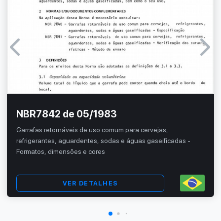
NBR7842 de 05/1983
Garrafas retornáveis de uso comum para cervejas,
refrigerantes, aguardentes, sodas e águas gaseificadas -
Formatos, dimensões e cores
VER DETALHES