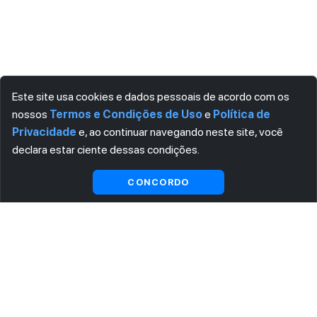
Este site usa cookies e dados pessoais de acordo com os
nossos
Termos e Condições de Uso
e
Política de
Privacidade
e, ao continuar navegando neste site, você
declara estar ciente dessas condições.
Visualizar gratuitamente*
CONCORDO
ASSINE AGORA MESMO NOSSA NEWSLETTER
Receba artigos exclusivos e fique por dentro das novidades.