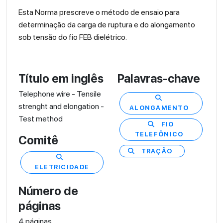
Esta Norma prescreve o método de ensaio para
determinação da carga de ruptura e do alongamento
sob tensão do fio FEB dielétrico.
Título em inglês
Palavras-chave
Telephone wire - Tensile
strenght and elongation -
ALONGAMENTO
Test method
FIO
TELEFÔNICO
Comitê
TRAÇÃO
ELETRICIDADE
Número de
páginas
4 páginas