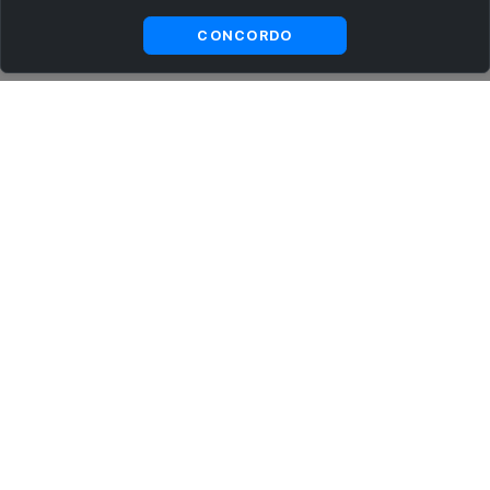
Visualizar gratuitamente*
CONCORDO
ASSINE AGORA MESMO NOSSA NEWSLETTER
Receba artigos exclusivos e fique por dentro das novidades.
Ao se cadastrar, você concorda com os
Termos e Condições
e
Política de Privacidade
.