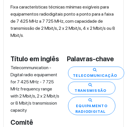
Fixa características técnicas mínimas exigíveis para
equipamentos radiodigitais ponto a ponto para a faixa
de 7 425 MHz a 7 725 MHz, com capacidade de
transmissão de 2 Mbit/s, 2 x 2 Mbit/s, 4 x 2 Mbit/s ou 8
Mbit/s.
Título em inglês
Palavras-chave
Telecommunication -
Digital radio equipament
TELECOMUNICAÇÃO
for 7 425 MHz - 7 725
MHz frequency range
TRANSMISSÃO
with 2 Mbit/s, 2 x 2 Mbit/s
or 8 Mbit/s transmission
EQUIPAMENTO
capacity
RADIODIGITAL
Comitê